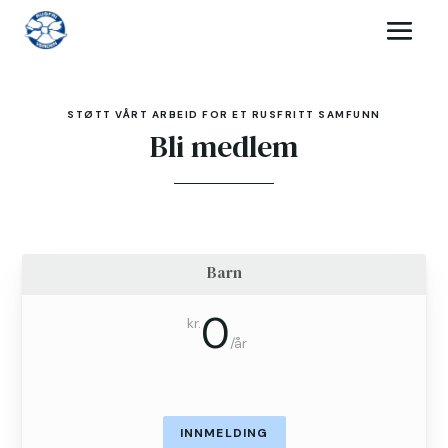
STØTT VÅRT ARBEID FOR ET RUSFRITT SAMFUNN
Bli medlem
Barn
0
kr.
/
år
INNMELDING