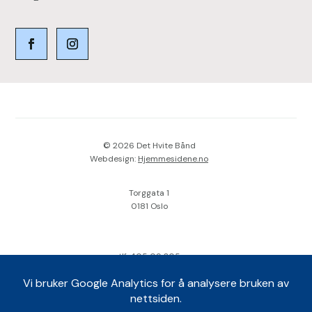
© 2026 Det Hvite Bånd
Webdesign:
Hjemmesidene.no
Torggata 1
0181 Oslo
tlf.
405 09 305
landskontoret@hviteband.no