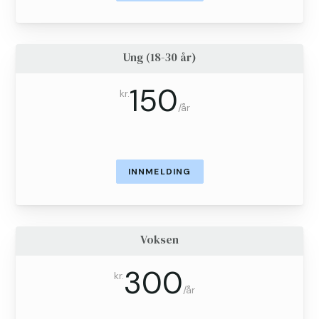
Ung (18-30 år)
150
kr.
/
år
INNMELDING
Voksen
300
kr.
/
år