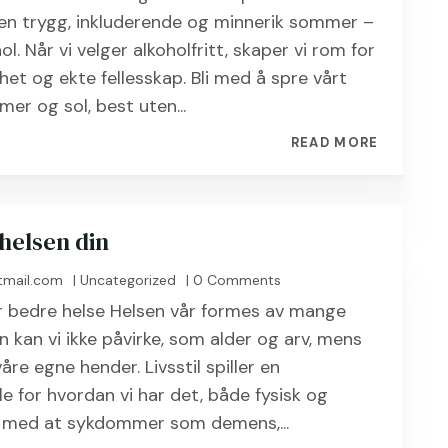
 en trygg, inkluderende og minnerik sommer –
ol. Når vi velger alkoholfritt, skaper vi rom for
et og ekte fellesskap. Bli med å spre vårt
r og sol, best uten...
READ MORE
helsen din
tmail.com
|
Uncategorized
| 0 Comments
r bedre helse Helsen vår formes av mange
n kan vi ikke påvirke, som alder og arv, mens
våre egne hender. Livsstil spiller en
le for hvordan vi har det, både fysisk og
kt med at sykdommer som demens,...