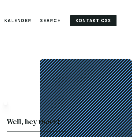
KONTAKT OSS
KALENDER
SEARCH
Well, hey there!