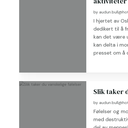
aktiviteter
by
audun.bull@ho
I hjertet av O
dedikert til å
kan det være u
kan delta i m
presset om å d
Slik taker 
by
audun.bull@ho
Følelser og mot
med destrukti
del av mennesk