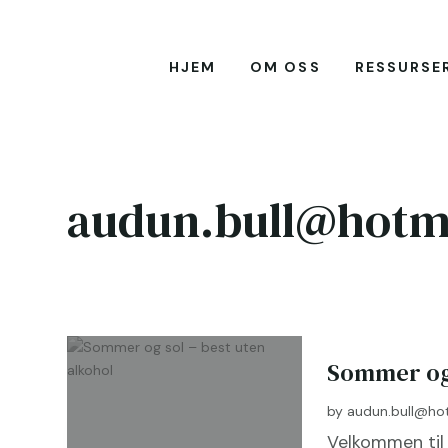
HJEM
OM OSS
RESSURSE
audun.bull@hotm
Sommer og 
by
audun.bull@ho
Velkommen til