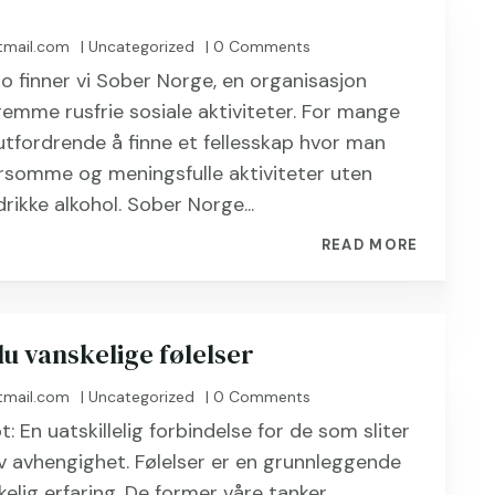
tmail.com
|
Uncategorized
| 0 Comments
slo finner vi Sober Norge, en organisasjon
 fremme rusfrie sosiale aktiviteter. For mange
tfordrende å finne et fellesskap hvor man
orsomme og meningsfulle aktiviteter uten
rikke alkohol. Sober Norge...
READ MORE
du vanskelige følelser
tmail.com
|
Uncategorized
| 0 Comments
: En uatskillelig forbindelse for de som sliter
v avhengighet. Følelser er en grunnleggende
elig erfaring. De former våre tanker,