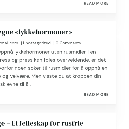
READ MORE
egne «lykkehormoner»
tmail.com
|
Uncategorized
| 0 Comments
Oppnå lykkehormoner uten rusmidler I en
ress og press kan føles overveldende, er det
hvorfor noen søker til rusmidler for å oppnå en
ke og velvære. Men visste du at kroppen din
k evne til å...
READ MORE
 – Et felleskap for rusfrie