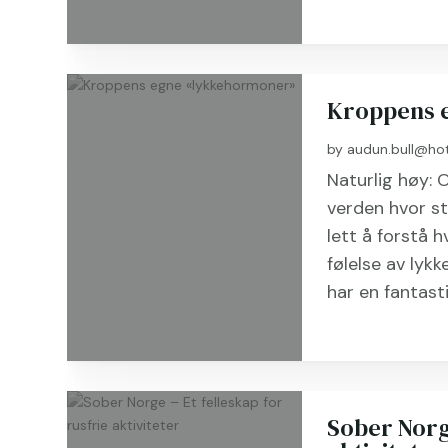
Kroppens 
by
audun.bull@ho
Naturlig høy: 
verden hvor st
lett å forstå 
følelse av lyk
har en fantastis
Sober Norge