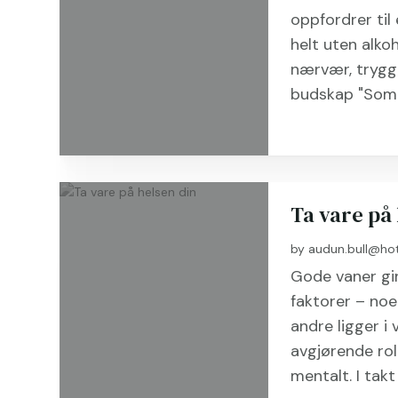
oppfordrer til
helt uten alkoh
nærvær, tryggh
budskap "Somme
Ta vare på 
by
audun.bull@ho
Gode vaner gi
faktorer – noe
andre ligger i 
avgjørende rol
mentalt. I ta