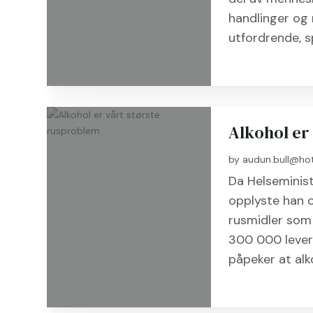
handlinger og 
utfordrende, sp
Alkohol er
by
audun.bull@ho
Da Helseminist
opplyste han o
rusmidler som 
300 000 lever 
påpeker at alk